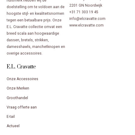
huismerk hebben wij de
2201 GN Noordwijk
doelstelling om te voldoen aan de
+31 71 303 19 45
hoogste stijl- en kwaliteitsnormen
info@elcravatte.com
tegen een betaalbare prijs. Onze
www.elcravatte.com
E.L. Cravatte collectie omvat een
breed scala aan hoogwaardige
dassen, bretels, strikken,
damesshawls, manchetknopen en
overige accessoires.
E.L. Cravatte
Onze Accessoires
Onze Merken
Groothandel
Vraag offerte aan
E-tail
Actueel