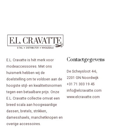
Contactgegevens
E.L. Cravatte is hét merk voor
modeaccessoires. Met ons
De Scheysloot 4-6,
huismerk hebben wij de
2201 GN Noordwijk
doelstelling om te voldoen aan de
+31 71 303 19 45
hoogste stijl- en kwaliteitsnormen
info@elcravatte.com
tegen een betaalbare prijs. Onze
www.elcravatte.com
E.L. Cravatte collectie omvat een
breed scala aan hoogwaardige
dassen, bretels, strikken,
damesshawls, manchetknopen en
overige accessoires.