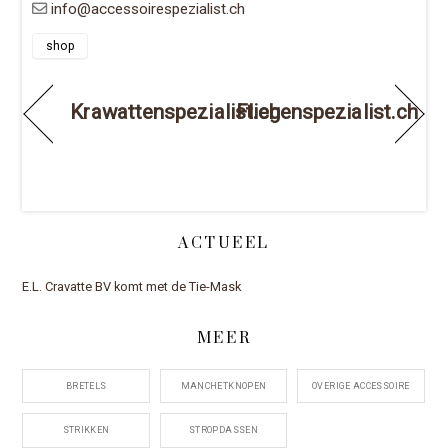
info@accessoirespezialist.ch
shop
Krawattenspezialist.ch
Fliegenspezialist.ch
ACTUEEL
E.L. Cravatte BV komt met de Tie-Mask
MEER
BRETELS
MANCHETKNOPEN
OVERIGE ACCESSOIRE
STRIKKEN
STROPDASSEN