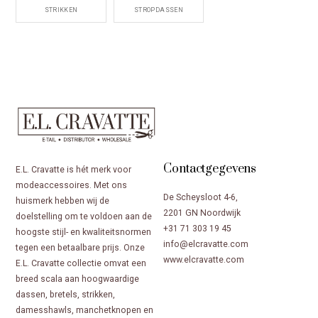
STRIKKEN
STROPDASSEN
Contactgegevens
E.L. Cravatte is hét merk voor
modeaccessoires. Met ons
De Scheysloot 4-6,
huismerk hebben wij de
2201 GN Noordwijk
doelstelling om te voldoen aan de
+31 71 303 19 45
hoogste stijl- en kwaliteitsnormen
info@elcravatte.com
tegen een betaalbare prijs. Onze
www.elcravatte.com
E.L. Cravatte collectie omvat een
breed scala aan hoogwaardige
dassen, bretels, strikken,
damesshawls, manchetknopen en