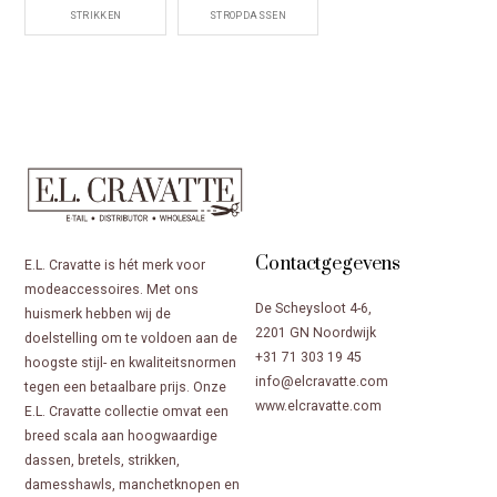
STRIKKEN
STROPDASSEN
Contactgegevens
E.L. Cravatte is hét merk voor
modeaccessoires. Met ons
De Scheysloot 4-6,
huismerk hebben wij de
2201 GN Noordwijk
doelstelling om te voldoen aan de
+31 71 303 19 45
hoogste stijl- en kwaliteitsnormen
info@elcravatte.com
tegen een betaalbare prijs. Onze
www.elcravatte.com
E.L. Cravatte collectie omvat een
breed scala aan hoogwaardige
dassen, bretels, strikken,
damesshawls, manchetknopen en