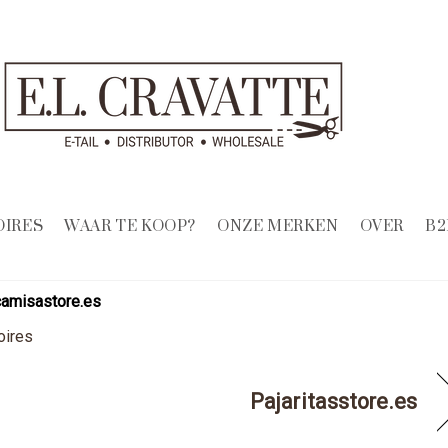
OIRES
WAAR TE KOOP?
ONZE MERKEN
OVER
B2
amisastore.es
oires
Pajaritasstore.es