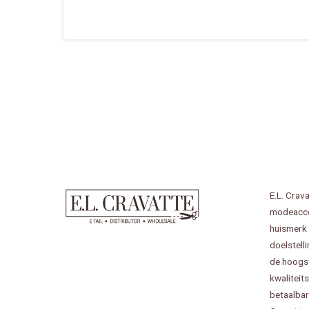
E.L. Crav
modeacce
huismerk 
doelstell
de hoogste
kwaliteit
betaalbare