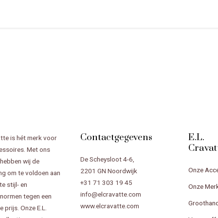
Contactgegevens
E.L.
atte is hét merk voor
Cravat
ssoires. Met ons
De Scheysloot 4-6,
hebben wij de
Onze Acc
2201 GN Noordwijk
ing om te voldoen aan
+31 71 303 19 45
 stijl- en
Onze Mer
info@elcravatte.com
snormen tegen een
Groothand
www.elcravatte.com
 prijs. Onze E.L.