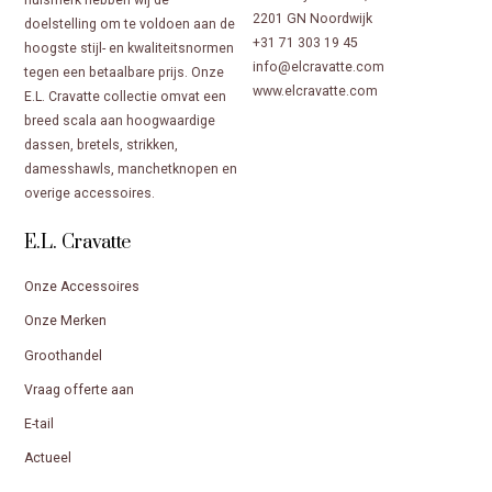
2201 GN Noordwijk
doelstelling om te voldoen aan de
+31 71 303 19 45
hoogste stijl- en kwaliteitsnormen
info@elcravatte.com
tegen een betaalbare prijs. Onze
www.elcravatte.com
E.L. Cravatte collectie omvat een
breed scala aan hoogwaardige
dassen, bretels, strikken,
damesshawls, manchetknopen en
overige accessoires.
E.L. Cravatte
Onze Accessoires
Onze Merken
Groothandel
Vraag offerte aan
E-tail
Actueel