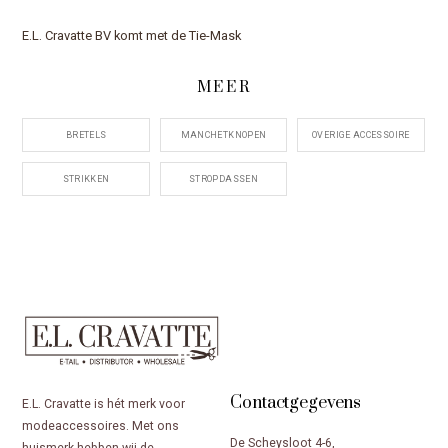
E.L. Cravatte BV komt met de Tie-Mask
MEER
BRETELS
MANCHETKNOPEN
OVERIGE ACCESSOIRE
STRIKKEN
STROPDASSEN
Contactgegevens
E.L. Cravatte is hét merk voor
modeaccessoires. Met ons
De Scheysloot 4-6,
huismerk hebben wij de