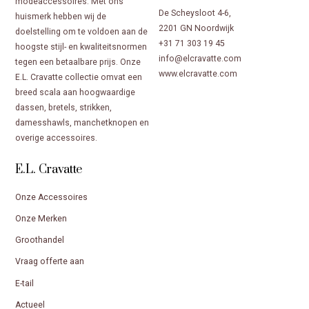
modeaccessoires. Met ons
De Scheysloot 4-6,
huismerk hebben wij de
2201 GN Noordwijk
doelstelling om te voldoen aan de
+31 71 303 19 45
hoogste stijl- en kwaliteitsnormen
info@elcravatte.com
tegen een betaalbare prijs. Onze
www.elcravatte.com
E.L. Cravatte collectie omvat een
breed scala aan hoogwaardige
dassen, bretels, strikken,
damesshawls, manchetknopen en
overige accessoires.
E.L. Cravatte
Onze Accessoires
Onze Merken
Groothandel
Vraag offerte aan
E-tail
Actueel