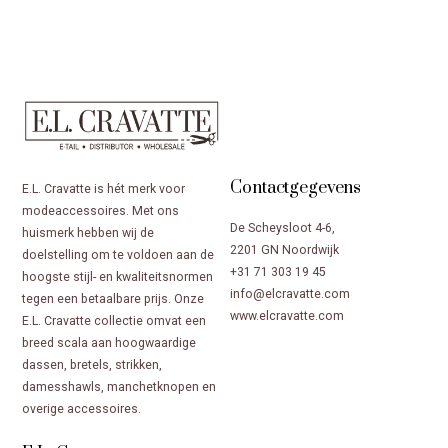
Contactgegevens
E.L. Cravatte is hét merk voor
modeaccessoires. Met ons
De Scheysloot 4-6,
huismerk hebben wij de
2201 GN Noordwijk
doelstelling om te voldoen aan de
+31 71 303 19 45
hoogste stijl- en kwaliteitsnormen
info@elcravatte.com
tegen een betaalbare prijs. Onze
www.elcravatte.com
E.L. Cravatte collectie omvat een
breed scala aan hoogwaardige
dassen, bretels, strikken,
damesshawls, manchetknopen en
overige accessoires.