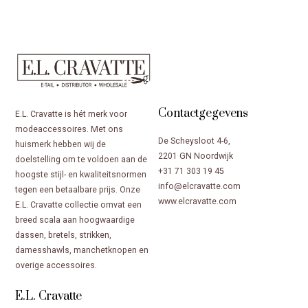
Contactgegevens
E.L. Cravatte is hét merk voor
modeaccessoires. Met ons
De Scheysloot 4-6,
huismerk hebben wij de
2201 GN Noordwijk
doelstelling om te voldoen aan de
+31 71 303 19 45
hoogste stijl- en kwaliteitsnormen
info@elcravatte.com
tegen een betaalbare prijs. Onze
www.elcravatte.com
E.L. Cravatte collectie omvat een
breed scala aan hoogwaardige
dassen, bretels, strikken,
damesshawls, manchetknopen en
overige accessoires.
E.L. Cravatte